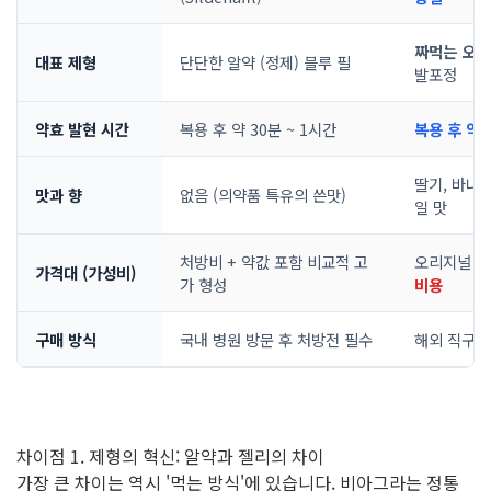
짜먹는 오랄 젤
대표 제형
단단한 알약 (정제) 블루 필
발포정
약효 발현 시간
복용 후 약 30분 ~ 1시간
복용 후 약 1
딸기, 바나나
맛과 향
없음 (의약품 특유의 쓴맛)
일 맛
처방비 + 약값 포함 비교적 고
오리지널 
가격대 (가성비)
가 형성
비용
구매 방식
국내 병원 방문 후 처방전 필수
해외 직구 
차이점 1. 제형의 혁신: 알약과 젤리의 차이
가장 큰 차이는 역시 '먹는 방식'에 있습니다. 비아그라는 정통