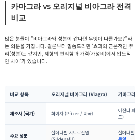
카마그라 vs 오리지널 비아그라 전격
비교
많은 분들이 "비아그라와 성분이 같다면 무엇이 다른가요?"라
는 의문을 가집니다. 결론부터 말씀드리면 '효과의 근본적인 뿌
리(성분)는 같지만, 제형의 편리함과 가격(가성비)에서 압도적
인 차이'가 있습니다.
비교 항목
오리지널 비아그라 (Viagra)
카마그라 (K
아잔타 파마 (
제조사 (국가)
화이자 (Pfizer / 미국)
도)
실데나필 시트르산염
실데나필 시트르
주요 성분
(Sildenafil)
동일